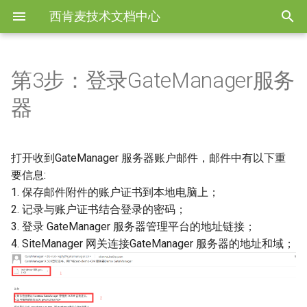
西肯麦技术文档中心
第3步：登录GateManager服务
西肯麦简介
优势
三大组件与远程调试
组成部分
产品选型说明
LinkManager 客户端
常用软件下载
DEMO演示设备
LinkManager 客户端
技术支持
器
远程专家中心
手机监控
LinkManager 客户端
SiteManager网关选型
SiteManager 硬件网关
样机测试
SiteManager 硬件网关
常用链接
打开收到GateManager 服务器账户邮件，邮件中有以下重
私有云平台
远程SCADA
SiteManager 硬件网关
LinkManager选型
SiteManager 软件网关
GateManager 服务器
要信息:
1. 保存邮件附件的账户证书到本地电脑上；
内外网安全维护
数据上云
SiteManager 软件网关
GateManager选型
GateManager 服务器
2. 记录与账户证书结合登录的密码；
3. 登录 GateManager 服务器管理平台的地址链接；
软件网关
软件网关
GateManager 服务器
产品列表
手机监控
4. SiteManager 网关连接GateManager 服务器的地址和域；
权限管理
配件
国外客户选型
远程SCADA
远程安全
VNC 的安装与使用