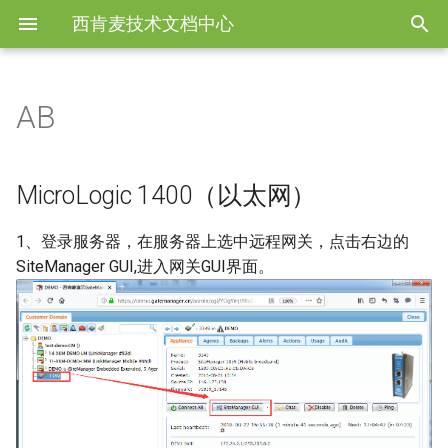
西肯麦技术文档中心
AB
西肯麦简介
优势
三大组件与远程调试
组成部分
产品选型说明
第1步 三大组件与通讯原理
MicroLogic 1400（以太网）
常用软件下载
DEMO演示设备
LinkManager 客户端
技术支持
远程专家中心
手机监控
LinkManager 客户端
SiteManager网关选型
第2步 申请启动套装
样机测试
SiteManager 硬件网关
常用链接
MicroLogic 1400（以太网）
私有云平台
远程SCADA
SiteManager 硬件网关
LinkManager选型
第3步 登录GateManager服务
GateManager 服务器
1、登录服务器，在服务器上选中远程网关，点击右边的
器
SiteManager GUI,进入网关GUI界面。
内外网安全维护
数据上云
SiteManager 软件网关
GateManager选型
第4步 设置SiteManager联网
软件网关
软件网关
GateManager 服务器
产品列表
第5步 修改DEV口IP
权限管理
配件
国外客户选型
第6步 添加设备通道
远程安全